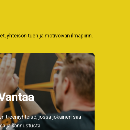
 yhteisön tuen ja motivoivan ilmapiirin.
Vantaa
en treeniyhteisö, jossa jokainen saa
ea ja kannustusta