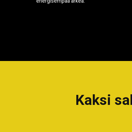
energisempää arkea.
Kaksi sal