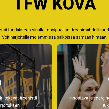
TFW KOVA
sä tuodakseen sinulle monipuoliset treenimahdollisuudet,
Voit harjoitella molemmissa paikoissa samaan hintaan.
a
iri tekevät treenistä
innostava ja energin
joituksen.
tuk