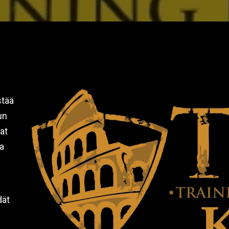
stää
un
at
a
dät