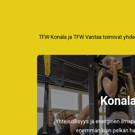
TFW Konala ja TFW Vantaa toimivat yhdes
Konal
Yhteisöllisyys ja energinen ilmapi
enemmän kuin pelkän har