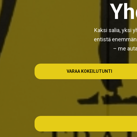
Yh
Kaksi salia, yksi
entistä enemmän t
– me auta
VARAA KOKEILUTUNTI