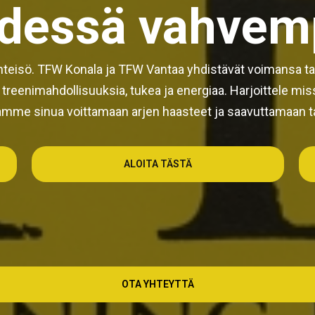
dessä vahvem
 yhteisö. TFW Konala ja TFW Vantaa yhdistävät voimansa ta
reenimahdollisuuksia, tukea ja energiaa. Harjoittele missä
mme sinua voittamaan arjen haasteet ja saavuttamaan ta
ALOITA TÄSTÄ
OTA YHTEYTTÄ