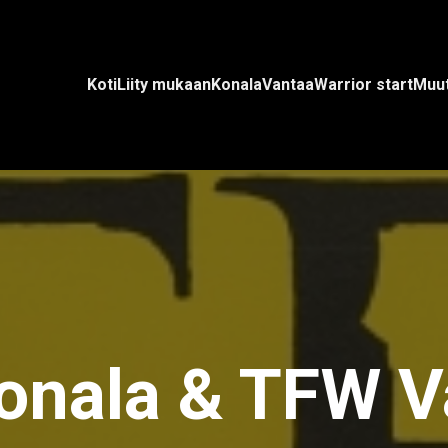
Koti
Liity mukaan
Konala
Vantaa
Warrior start
Muut
nala & TFW V