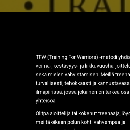
TFW (Training For Warriors) -metodi yhdi
voima-, kestävyys- ja liikkuvuusharjoittel
sekä mielen vahvistamisen. Meillä treena
turvallisesti, tehokkaasti ja kannustavass
ilmapiirissä, jossa jokainen on tärkeä osa
yhteisöä.
Olitpa aloittelija tai kokenut treenaaja, löy
meiltä oikean polun kohti vahvempaa ja