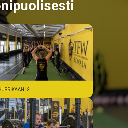
onipuolisesti
HURRIKAANI 2