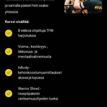
ja samalla pääset heti osaksi
yhteisöä.
Kurssi sisältää:
8 viikkoa ohjattuja TFW-
harjoituksia
Voima-, kestävyys-,
liikkuvuus- ja
mentaalivalmennusta
InBody-
kehonkoostumusmittaukset
alussa ja lopussa
Warrior Shred -
reseptipaketin
ravitsemusohjeiden tueksi