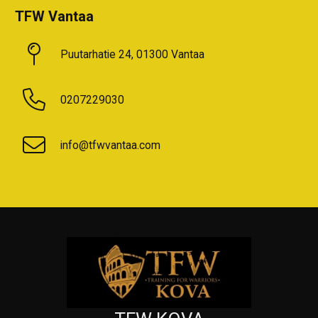
TFW Vantaa
Puutarhatie 24, 01300 Vantaa
0207229030
info@tfwvantaa.com