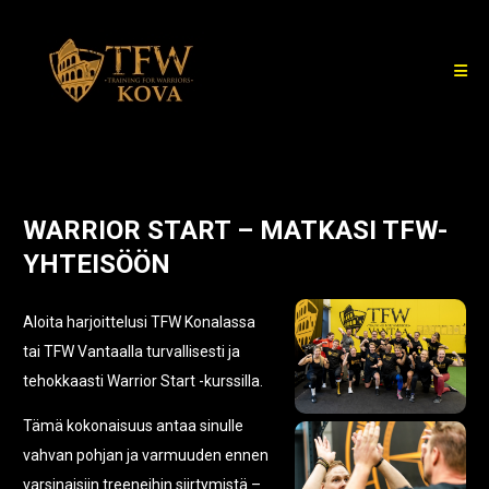
Ope
WARRIOR START – MATKASI TFW-
YHTEISÖÖN
Aloita harjoittelusi TFW Konalassa
tai TFW Vantaalla turvallisesti ja
tehokkaasti Warrior Start -kurssilla.
Tämä kokonaisuus antaa sinulle
vahvan pohjan ja varmuuden ennen
varsinaisiin treeneihin siirtymistä –